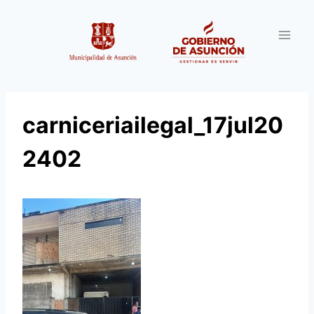
Saltar
al
contenido
carniceriailegal_17jul20
2402