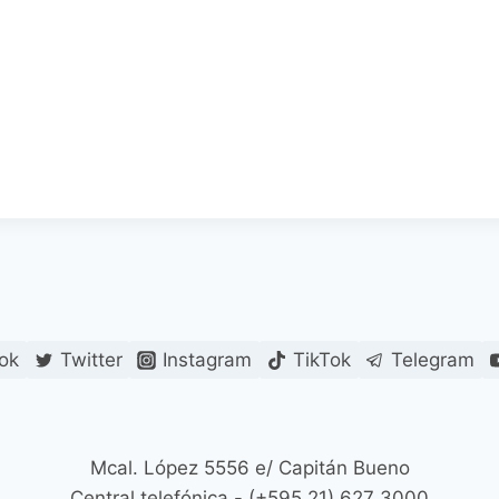
ok
Twitter
Instagram
TikTok
Telegram
Mcal. López 5556 e/ Capitán Bueno
Central telefónica - (+595 21) 627 3000