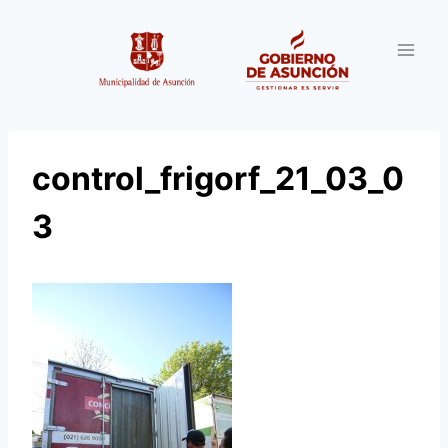
Saltar
al
contenido
control_frigorf_21_03_0
3