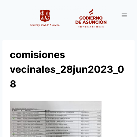
Saltar
al
contenido
comisiones
vecinales_28jun2023_0
8