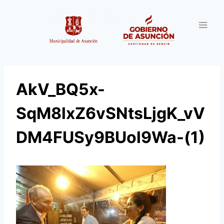
Saltar
al
contenido
AkV_BQ5x-
SqM8lxZ6vSNtsLjgK_vV
DM4FUSy9BUol9Wa-(1)