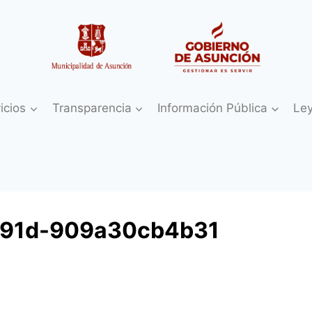
icios
Transparencia
Información Pública
Le
891d-909a30cb4b31