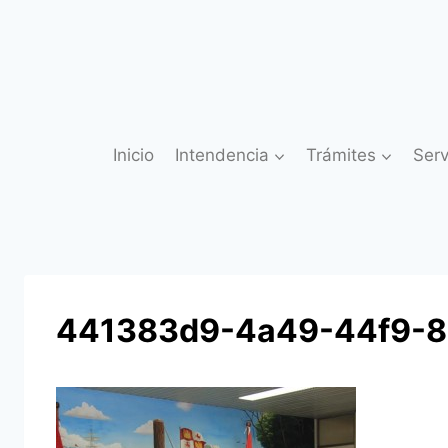
Saltar
al
contenido
Inicio
Intendencia
Trámites
Serv
441383d9-4a49-44f9-