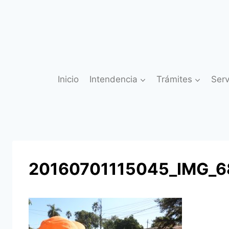
Saltar
al
contenido
Inicio
Intendencia
Trámites
Serv
20160701115045_IMG_6