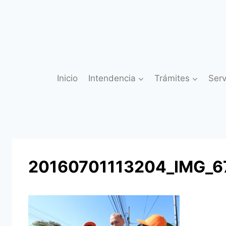
Saltar
al
contenido
Inicio
Intendencia
Trámites
Serv
20160701113204_IMG_6