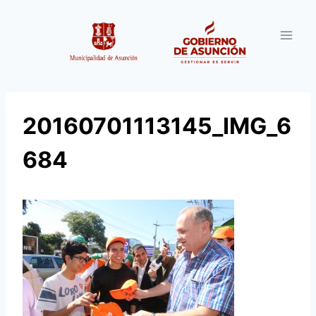
Saltar
al
contenido
20160701113145_IMG_6
684