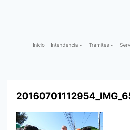
Saltar
al
contenido
Inicio
Intendencia
Trámites
Serv
20160701112954_IMG_6