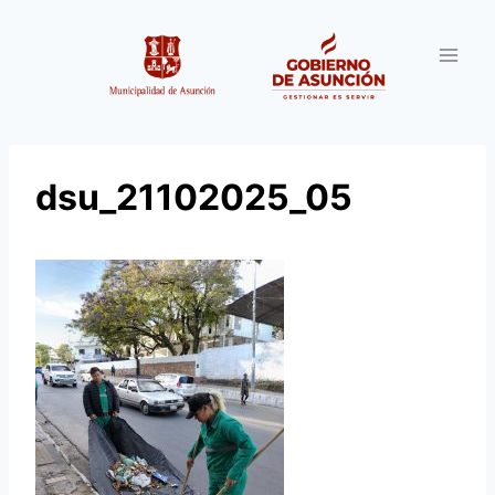
Saltar
al
contenido
dsu_21102025_05