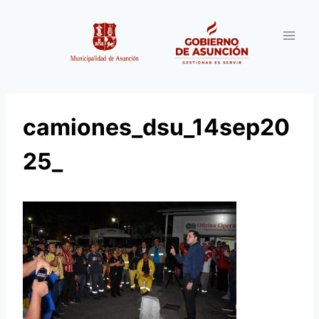
Saltar
al
contenido
camiones_dsu_14sep20
25_