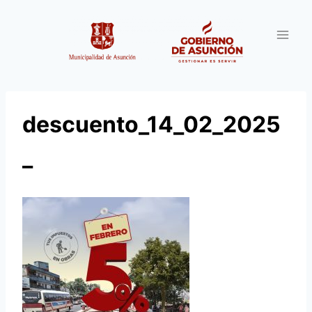
Saltar
al
contenido
descuento_14_02_2025
_