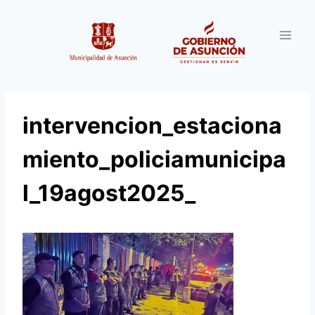
Saltar
al
contenido
intervencion_estaciona
miento_policiamunicipa
l_19agost2025_