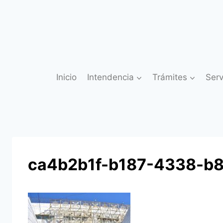
Saltar
al
contenido
Inicio
Intendencia
Trámites
Serv
ca4b2b1f-b187-4338-b