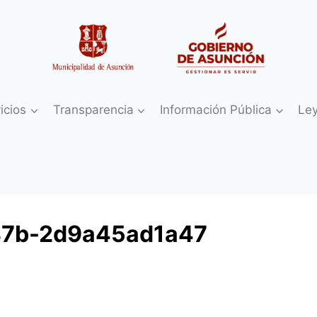
icios
Transparencia
Información Pública
Le
87b-2d9a45ad1a47