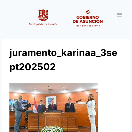
Saltar
al
contenido
juramento_karinaa_3se
pt202502