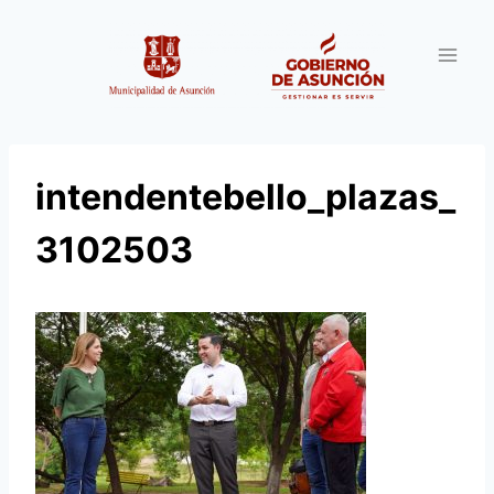
Saltar
al
contenido
intendentebello_plazas_
3102503