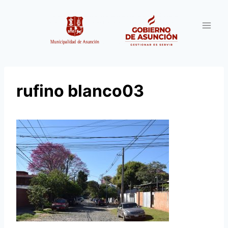
Saltar
al
contenido
rufino blanco03