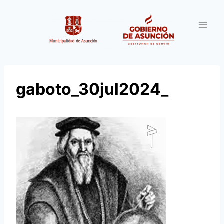
Saltar
al
contenido
gaboto_30jul2024_