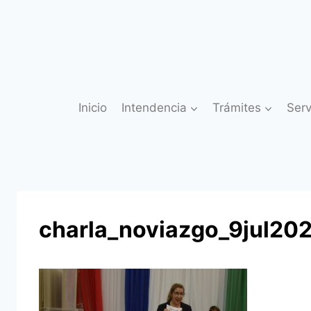
Saltar
al
contenido
Inicio
Intendencia
Trámites
Serv
charla_noviazgo_9jul20